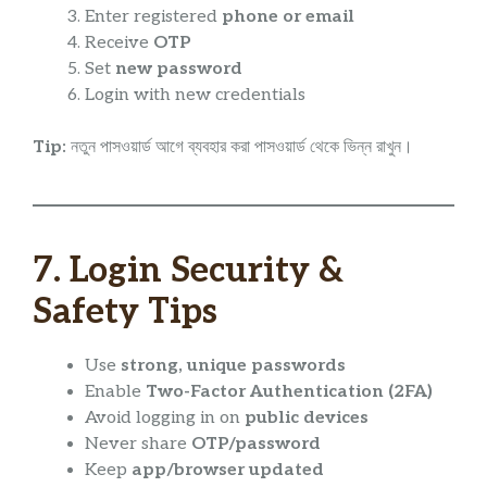
Enter registered
phone or email
Receive
OTP
Set
new password
Login with new credentials
Tip:
নতুন পাসওয়ার্ড আগে ব্যবহার করা পাসওয়ার্ড থেকে ভিন্ন রাখুন।
7. Login Security &
Safety Tips
Use
strong, unique passwords
Enable
Two-Factor Authentication (2FA)
Avoid logging in on
public devices
Never share
OTP/password
Keep
app/browser updated