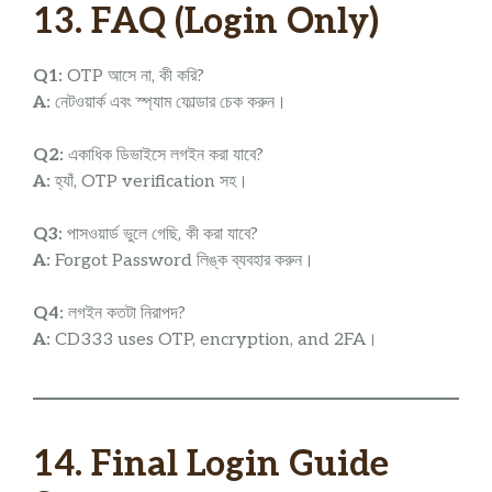
13. FAQ (Login Only)
Q1:
OTP আসে না, কী করি?
A:
নেটওয়ার্ক এবং স্প্যাম ফোল্ডার চেক করুন।
Q2:
একাধিক ডিভাইসে লগইন করা যাবে?
A:
হ্যাঁ, OTP verification সহ।
Q3:
পাসওয়ার্ড ভুলে গেছি, কী করা যাবে?
A:
Forgot Password লিঙ্ক ব্যবহার করুন।
Q4:
লগইন কতটা নিরাপদ?
A:
CD333 uses OTP, encryption, and 2FA।
14. Final Login Guide