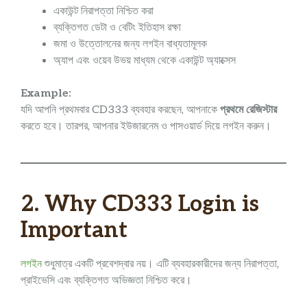
একাউন্ট নিরাপত্তা নিশ্চিত করা
ব্যক্তিগত ডেটা ও বেটিং ইতিহাস রক্ষা
জমা ও উত্তোলনের জন্য লগইন বাধ্যতামূলক
অ্যাপ এবং ওয়েব উভয় মাধ্যম থেকে একাউন্ট অ্যাক্সেস
Example:
যদি আপনি প্রথমবার CD333 ব্যবহার করছেন, আপনাকে
প্রথমে রেজিস্টার
করতে হবে। তারপর, আপনার ইউজারনেম ও পাসওয়ার্ড দিয়ে লগইন করুন।
2. Why CD333 Login is
Important
লগইন
শুধুমাত্র একটি প্রবেশদ্বার নয়। এটি ব্যবহারকারীদের জন্য নিরাপত্তা,
প্রাইভেসি এবং ব্যক্তিগত অভিজ্ঞতা নিশ্চিত করে।