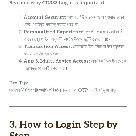
Reasons why CD333 Login is important:
Account Security:
আপনার ইউজারনেম ও পাসওয়ার্ড ছাড়া
কেউ একাউন্টে প্রবেশ করতে পারে না।
Personalized Experience:
লগইন করলে ব্যবহারকারী
তাদের প্রোফাইল অনুযায়ী কাস্টমাইজড কন্টেন্ট দেখতে পারে।
Transaction Access:
যেকোনো ডিপোজিট বা উইথড্রয়াল
করতে লগইন প্রয়োজন।
App & Multi-device Access:
একাধিক ডিভাইস থেকে
নিরাপদভাবে লগইন করা যায়।
Pro Tip:
সবসময়
নিয়মিত পাসওয়ার্ড পরিবর্তন
করুন এবং OTP যাচাই সক্রিয় রাখুন।
3. How to Login Step by