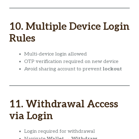
10. Multiple Device Login
Rules
Multi-device login allowed
OTP verification required on new device
Avoid sharing account to prevent
lockout
11. Withdrawal Access
via Login
Login required for withdrawal
Navigate
Wallet → Withdraw