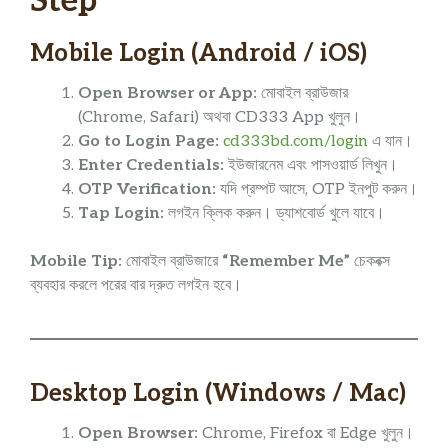
Step
Mobile Login (Android / iOS)
Open Browser or App:
মোবাইল ব্রাউজার
(Chrome, Safari) অথবা CD333 App খুলুন।
Go to Login Page:
cd333bd.com/login
এ যান।
Enter Credentials:
ইউজারনেম এবং পাসওয়ার্ড লিখুন।
OTP Verification:
যদি প্রম্পট আসে, OTP ইনপুট করুন।
Tap Login:
লগইন ক্লিক করুন। ড্যাশবোর্ড খুলে যাবে।
Mobile Tip:
মোবাইল ব্রাউজারে
“Remember Me”
চেকবক্স
ব্যবহার করলে পরের বার দ্রুত লগইন হবে।
Desktop Login (Windows / Mac)
Open Browser:
Chrome, Firefox বা Edge খুলুন।